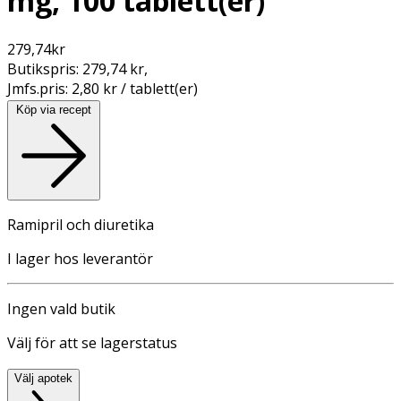
mg, 100 tablett(er)
279,74
kr
Butikspris:
279,74 kr
,
Jmfs.pris:
2,80 kr / tablett(er)
Köp via recept
Ramipril och diuretika
I lager hos leverantör
Ingen vald butik
Välj för att se lagerstatus
Välj apotek