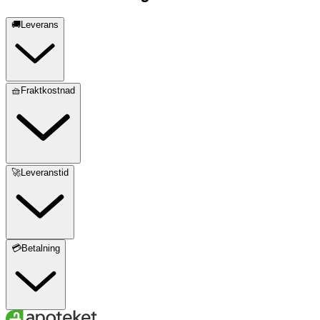
🚚Leverans
🧺Fraktkostnad
🚀Leveranstid
💳Betalning