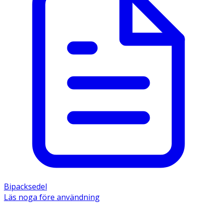
Bipacksedel
Läs noga före användning