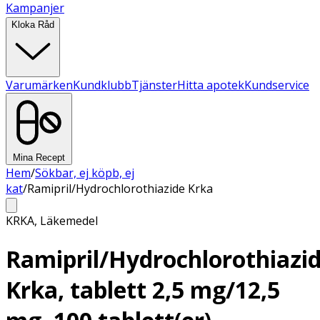
Kampanjer
Kloka Råd
Varumärken
Kundklubb
Tjänster
Hitta apotek
Kundservice
Mina Recept
Hem
/
Sökbar, ej köpb, ej
kat
/
Ramipril/Hydrochlorothiazide Krka
KRKA
,
Läkemedel
Ramipril/Hydrochlorothiazi
Krka, tablett 2,5 mg/12,5