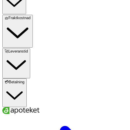
🧺Fraktkostnad
🚀Leveranstid
💳Betalning