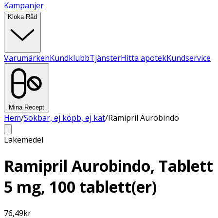
Kampanjer
Kloka Råd
Varumärken
Kundklubb
Tjänster
Hitta apotek
Kundservice
Mina Recept
Hem
/
Sökbar, ej köpb, ej kat
/
Ramipril Aurobindo
Läkemedel
Ramipril Aurobindo, Tablett
5 mg, 100 tablett(er)
76,49
kr