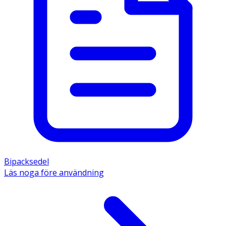
Bipacksedel
Läs noga före användning