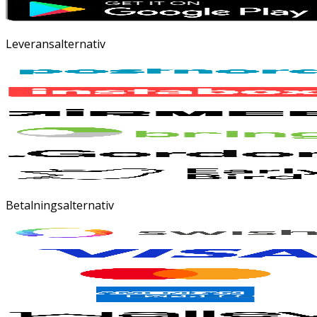
Leveransalternativ
Betalningsalternativ