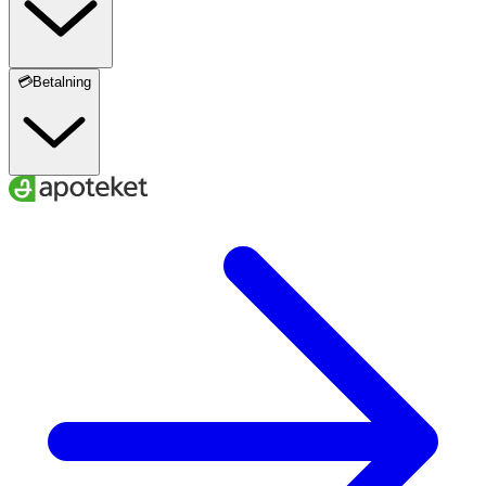
💳Betalning