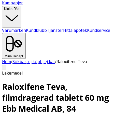
Kampanjer
Kloka Råd
Varumärken
Kundklubb
Tjänster
Hitta apotek
Kundservice
Mina Recept
Hem
/
Sökbar, ej köpb, ej kat
/
Raloxifene Teva
Läkemedel
Raloxifene Teva,
filmdragerad tablett 60 mg
Ebb Medical AB, 84