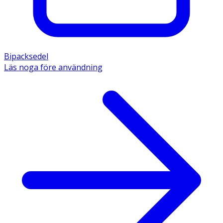
Bipacksedel
Läs noga före användning