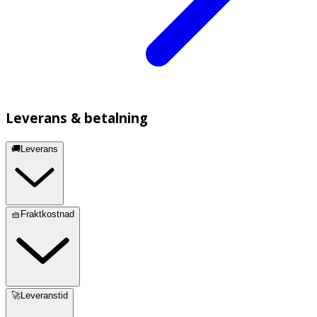
Leverans & betalning
🚚Leverans
🧺Fraktkostnad
🚀Leveranstid