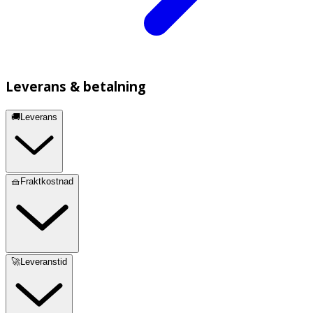
Leverans & betalning
🚚Leverans
🧺Fraktkostnad
🚀Leveranstid