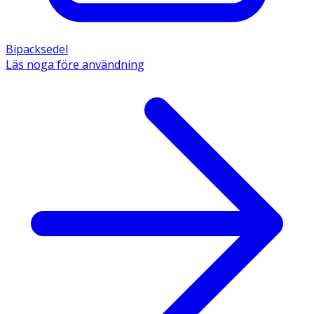
Bipacksedel
Läs noga före användning