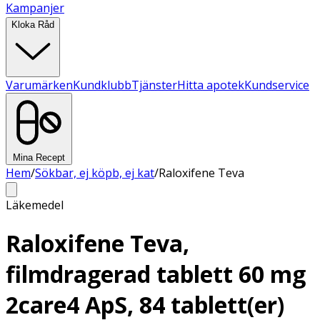
Kampanjer
Kloka Råd
Varumärken
Kundklubb
Tjänster
Hitta apotek
Kundservice
Mina Recept
Hem
/
Sökbar, ej köpb, ej kat
/
Raloxifene Teva
Läkemedel
Raloxifene Teva,
filmdragerad tablett 60 mg
2care4 ApS, 84 tablett(er)