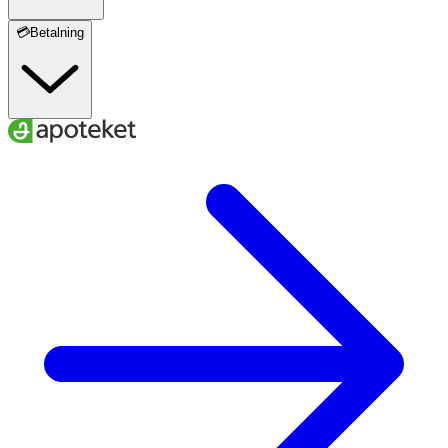
💳Betalning