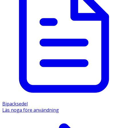
Bipacksedel
Läs noga före användning