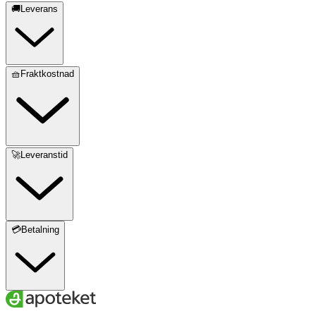
🚚Leverans
🧺Fraktkostnad
🚀Leveranstid
💳Betalning