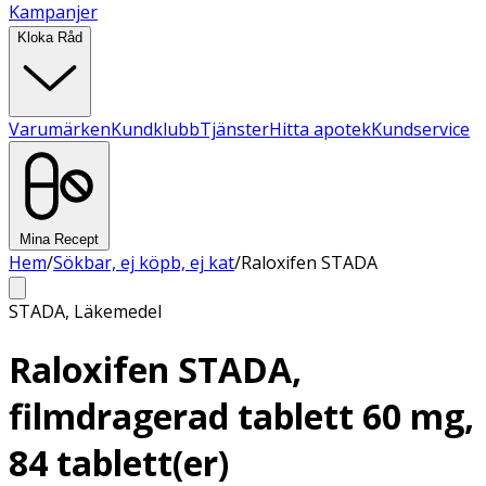
Kampanjer
Kloka Råd
Varumärken
Kundklubb
Tjänster
Hitta apotek
Kundservice
Mina Recept
Hem
/
Sökbar, ej köpb, ej kat
/
Raloxifen STADA
STADA
,
Läkemedel
Raloxifen STADA,
filmdragerad tablett 60 mg,
84 tablett(er)