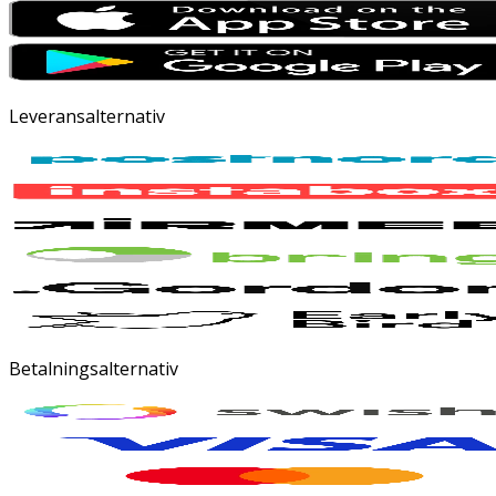
Leveransalternativ
Betalningsalternativ