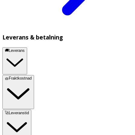
Leverans & betalning
🚚Leverans
🧺Fraktkostnad
🚀Leveranstid