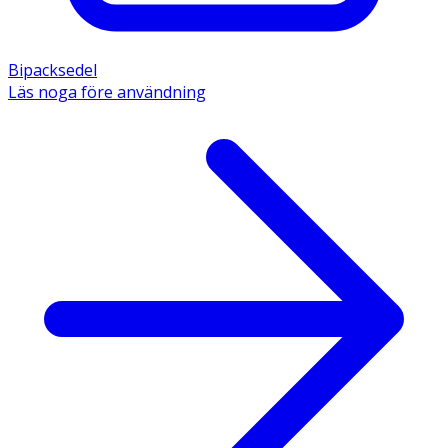
Bipacksedel
Läs noga före användning