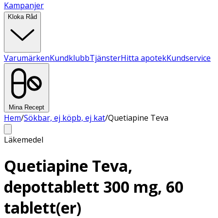
Kampanjer
Kloka Råd
Varumärken
Kundklubb
Tjänster
Hitta apotek
Kundservice
Mina Recept
Hem
/
Sökbar, ej köpb, ej kat
/
Quetiapine Teva
Läkemedel
Quetiapine Teva,
depottablett 300 mg, 60
tablett(er)