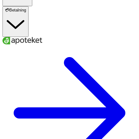
💳Betalning