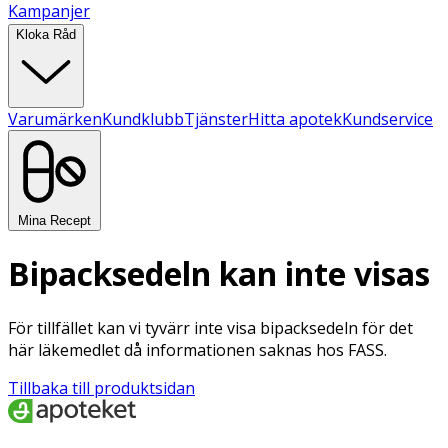
Kampanjer
Kloka Råd
Varumärken
Kundklubb
Tjänster
Hitta apotek
Kundservice
Mina Recept
Bipacksedeln kan inte visas
För tillfället kan vi tyvärr inte visa bipacksedeln för det
här läkemedlet då informationen saknas hos FASS.
Tillbaka till produktsidan