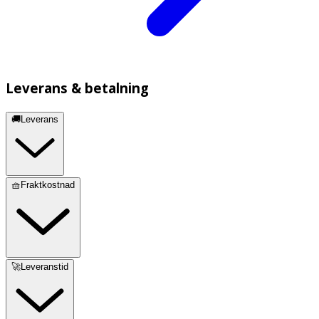
Leverans & betalning
🚚Leverans
🧺Fraktkostnad
🚀Leveranstid