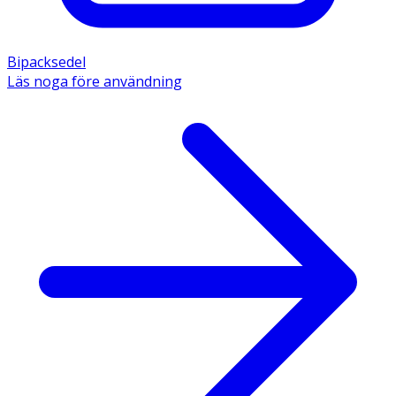
Bipacksedel
Läs noga före användning