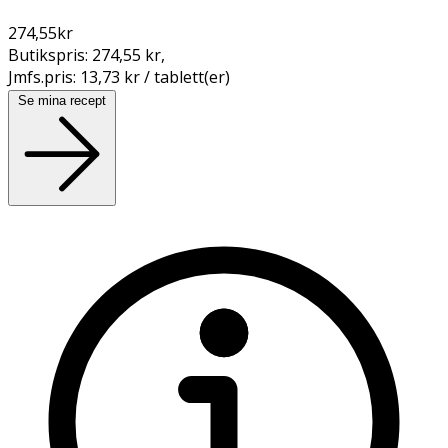
274,55
kr
Butikspris:
274,55 kr
,
Jmfs.pris:
13,73 kr / tablett(er)
Se mina recept