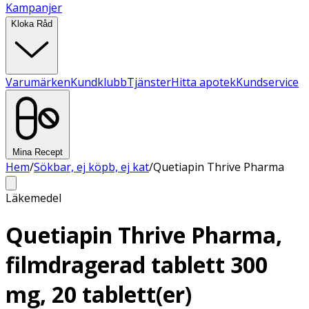
Kampanjer
Kloka Råd
Varumärken
Kundklubb
Tjänster
Hitta apotek
Kundservice
Mina Recept
Hem
/
Sökbar, ej köpb, ej kat
/
Quetiapin Thrive Pharma
Läkemedel
Quetiapin Thrive Pharma,
filmdragerad tablett 300
mg, 20 tablett(er)