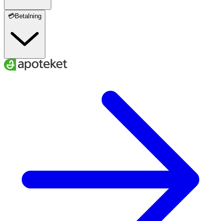
💳Betalning