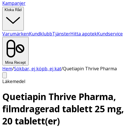
Kampanjer
Kloka Råd
Varumärken
Kundklubb
Tjänster
Hitta apotek
Kundservice
Mina Recept
Hem
/
Sökbar, ej köpb, ej kat
/
Quetiapin Thrive Pharma
Läkemedel
Quetiapin Thrive Pharma,
filmdragerad tablett 25 mg,
20 tablett(er)