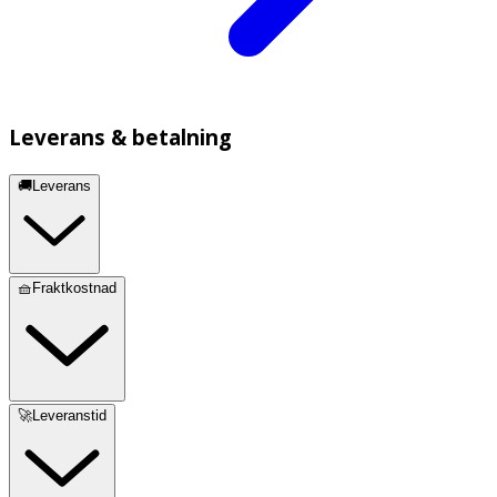
Leverans & betalning
🚚Leverans
🧺Fraktkostnad
🚀Leveranstid