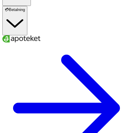
💳Betalning