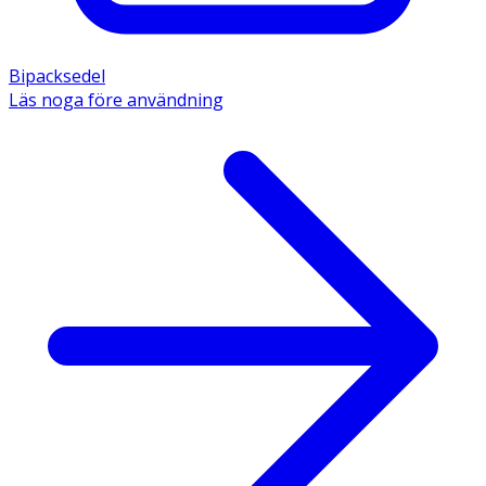
Bipacksedel
Läs noga före användning