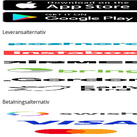
Leveransalternativ
Betalningsalternativ