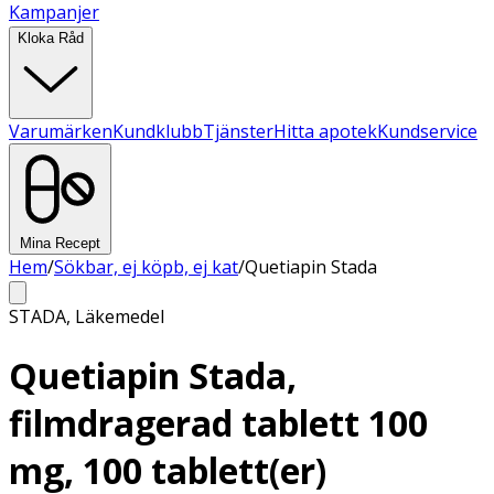
Kampanjer
Kloka Råd
Varumärken
Kundklubb
Tjänster
Hitta apotek
Kundservice
Mina Recept
Hem
/
Sökbar, ej köpb, ej kat
/
Quetiapin Stada
STADA
,
Läkemedel
Quetiapin Stada,
filmdragerad tablett 100
mg, 100 tablett(er)