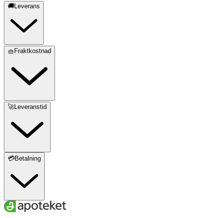
🚚Leverans
🧺Fraktkostnad
🚀Leveranstid
💳Betalning