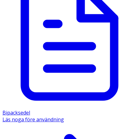
Bipacksedel
Läs noga före användning