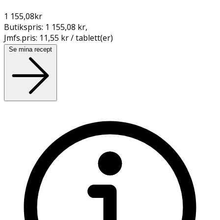
1 155,08
kr
Butikspris:
1 155,08 kr
,
Jmfs.pris:
11,55 kr / tablett(er)
Se mina recept