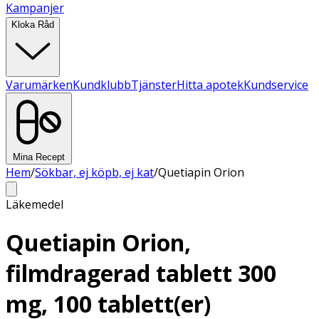
Kampanjer
Kloka Råd
Varumärken
Kundklubb
Tjänster
Hitta apotek
Kundservice
Mina Recept
Hem
/
Sökbar, ej köpb, ej kat
/
Quetiapin Orion
Läkemedel
Quetiapin Orion,
filmdragerad tablett 300
mg, 100 tablett(er)