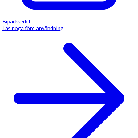
Bipacksedel
Läs noga före användning