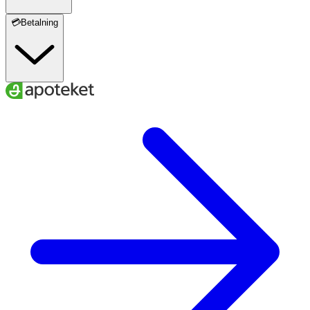
💳Betalning