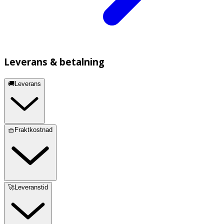
Leverans & betalning
🚚Leverans
🧺Fraktkostnad
🚀Leveranstid