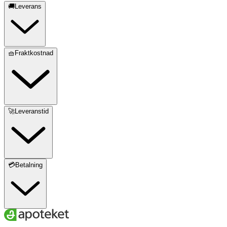
🚚Leverans
🧺Fraktkostnad
🚀Leveranstid
💳Betalning