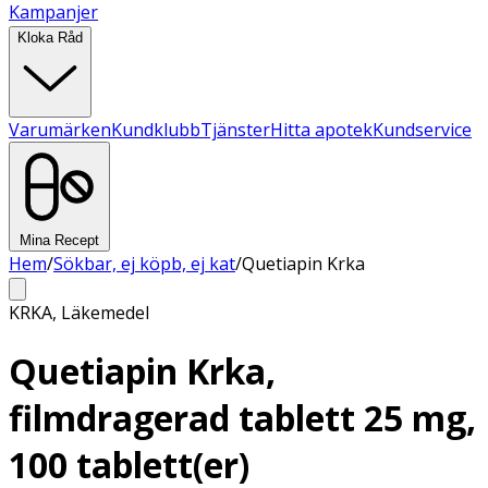
Kampanjer
Kloka Råd
Varumärken
Kundklubb
Tjänster
Hitta apotek
Kundservice
Mina Recept
Hem
/
Sökbar, ej köpb, ej kat
/
Quetiapin Krka
KRKA
,
Läkemedel
Quetiapin Krka,
filmdragerad tablett 25 mg,
100 tablett(er)