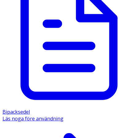
Bipacksedel
Läs noga före användning