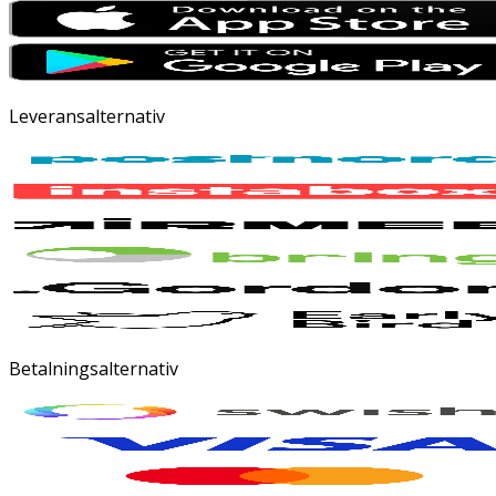
Leveransalternativ
Betalningsalternativ