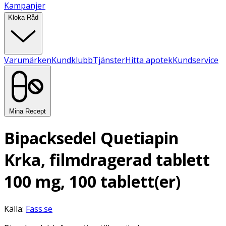
Kampanjer
Kloka Råd
Varumärken
Kundklubb
Tjänster
Hitta apotek
Kundservice
Mina Recept
Bipacksedel Quetiapin
Krka, filmdragerad tablett
100 mg, 100 tablett(er)
Källa:
Fass.se