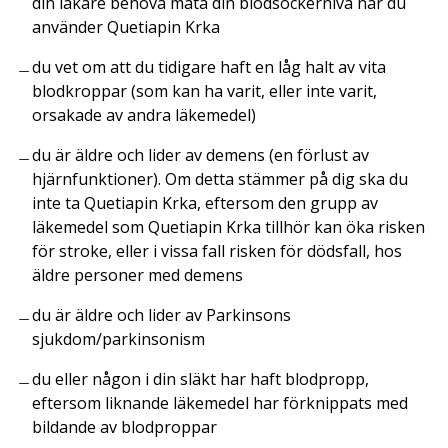
din läkare behöva mäta din blodsockernivå när du
använder Quetiapin Krka
du vet om att du tidigare haft en låg halt av vita
blodkroppar (som kan ha varit, eller inte varit,
orsakade av andra läkemedel)
du är äldre och lider av demens (en förlust av
hjärnfunktioner). Om detta stämmer på dig ska du
inte ta Quetiapin Krka, eftersom den grupp av
läkemedel som Quetiapin Krka tillhör kan öka risken
för stroke, eller i vissa fall risken för dödsfall, hos
äldre personer med demens
du är äldre och lider av Parkinsons
sjukdom/parkinsonism
du eller någon i din släkt har haft blodpropp,
eftersom liknande läkemedel har förknippats med
bildande av blodproppar