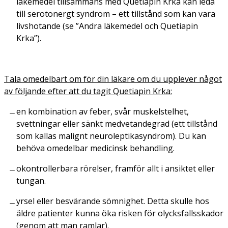
läkemedel tillsammans med Quetiapin Krka kan leda
till serotonergt syndrom – ett tillstånd som kan vara
livshotande (se ”Andra läkemedel och Quetiapin
Krka”).
Tala omedelbart om för din läkare om du upplever något
av följande efter att du tagit Quetiapin Krka:
en kombination av feber, svår muskelstelhet,
svettningar eller sänkt medvetandegrad (ett tillstånd
som kallas malignt neuroleptikasyndrom). Du kan
behöva omedelbar medicinsk behandling.
okontrollerbara rörelser, framför allt i ansiktet eller
tungan.
yrsel eller besvärande sömnighet. Detta skulle hos
äldre patienter kunna öka risken för olycksfallsskador
(genom att man ramlar).