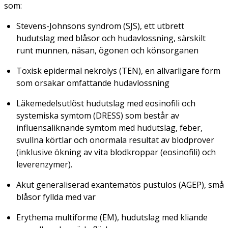
som:
Stevens-Johnsons syndrom (SJS), ett utbrett
hudutslag med blåsor och hudavlossning, särskilt
runt munnen, näsan, ögonen och könsorganen
Toxisk epidermal nekrolys (TEN), en allvarligare form
som orsakar omfattande hudavlossning
Läkemedelsutlöst hudutslag med eosinofili och
systemiska symtom (DRESS) som består av
influensaliknande symtom med hudutslag, feber,
svullna körtlar och onormala resultat av blodprover
(inklusive ökning av vita blodkroppar (eosinofili) och
leverenzymer).
Akut generaliserad exantematös pustulos (AGEP), små
blåsor fyllda med var
Erythema multiforme (EM), hudutslag med kliande