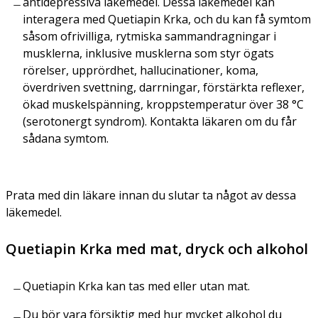
antidepressiva läkemedel. Dessa läkemedel kan
interagera med Quetiapin Krka, och du kan få symtom
såsom ofrivilliga, rytmiska sammandragningar i
musklerna, inklusive musklerna som styr ögats
rörelser, upprördhet, hallucinationer, koma,
överdriven svettning, darrningar, förstärkta reflexer,
ökad muskelspänning, kroppstemperatur över 38 °C
(serotonergt syndrom). Kontakta läkaren om du får
sådana symtom.
Prata med din läkare innan du slutar ta något av dessa
läkemedel.
Quetiapin Krka med mat, dryck och alkohol
Quetiapin Krka kan tas med eller utan mat.
Du bör vara försiktig med hur mycket alkohol du