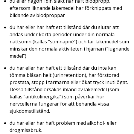
du eller någon i din släkt har haft blodpropp,
eftersom liknande läkemedel har förknippats med
bildande av blodproppar
du har eller har haft ett tillstånd där du slutar att
andas under korta perioder under din normala
nattsömn (kallas ”sömnapné”) och tar läkemedel som
minskar den normala aktiviteten i hjärnan (”lugnande
medel”)
du har eller har haft ett tillstånd där du inte kan
tömma blåsan helt (urinretention), har förstorad
prostata, stopp i tarmarna eller ökat tryck inuti ögat.
Dessa tillstånd orsakas ibland av läkemedel (som
kallas ”antikolinergika”) som påverkar hur
nervcellerna fungerar för att behandla vissa
sjukdomstillstånd.
du har eller har haft problem med alkohol- eller
drogmissbruk.