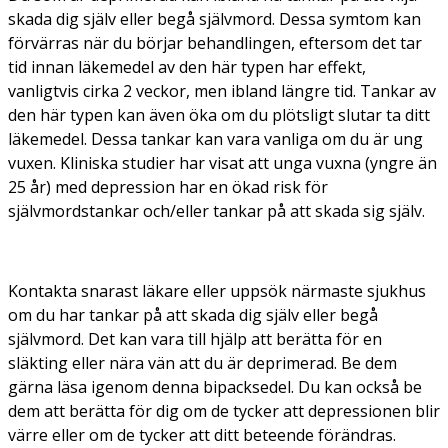
skada dig själv eller begå självmord. Dessa symtom kan
förvärras när du börjar behandlingen, eftersom det tar
tid innan läkemedel av den här typen har effekt,
vanligtvis cirka 2 veckor, men ibland längre tid. Tankar av
den här typen kan även öka om du plötsligt slutar ta ditt
läkemedel. Dessa tankar kan vara vanliga om du är ung
vuxen. Kliniska studier har visat att unga vuxna (yngre än
25 år) med depression har en ökad risk för
självmordstankar och/eller tankar på att skada sig själv.
Kontakta snarast läkare eller uppsök närmaste sjukhus
om du har tankar på att skada dig själv eller begå
självmord. Det kan vara till hjälp att berätta för en
släkting eller nära vän att du är deprimerad. Be dem
gärna läsa igenom denna bipacksedel. Du kan också be
dem att berätta för dig om de tycker att depressionen blir
värre eller om de tycker att ditt beteende förändras.