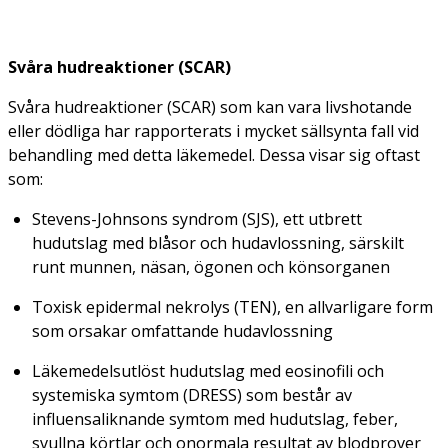
Svåra hudreaktioner (SCAR)
Svåra hudreaktioner (SCAR) som kan vara livshotande
eller dödliga har rapporterats i mycket sällsynta fall vid
behandling med detta läkemedel. Dessa visar sig oftast
som:
Stevens-Johnsons syndrom (SJS), ett utbrett
hudutslag med blåsor och hudavlossning, särskilt
runt munnen, näsan, ögonen och könsorganen
Toxisk epidermal nekrolys (TEN), en allvarligare form
som orsakar omfattande hudavlossning
Läkemedelsutlöst hudutslag med eosinofili och
systemiska symtom (DRESS) som består av
influensaliknande symtom med hudutslag, feber,
svullna körtlar och onormala resultat av blodprover