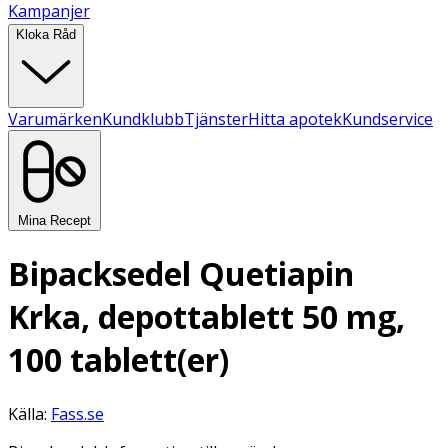
Kampanjer
Kloka Råd
Varumärken
Kundklubb
Tjänster
Hitta apotek
Kundservice
Mina Recept
Bipacksedel Quetiapin
Krka, depottablett 50 mg,
100 tablett(er)
Källa:
Fass.se