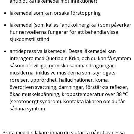
antibiotika (läkemedel mot infektioner)
läkemedel som kan orsaka förstoppning
läkemedel (som kallas ”antikolinergika”) som påverkar
hur nervcellerna fungerar för att behandla vissa
sjukdomstillstånd
antidepressiva läkemedel. Dessa läkemedel kan
interagera med Quetiapin Krka, och du kan få symtom
såsom ofrivilliga, rytmiska sammandragningar i
musklerna, inklusive musklerna som styr ögats
rörelser, upprördhet, hallucinationer, koma,
överdriven svettning, darrningar, förstärkta reflexer,
ökad muskelspänning, kroppstemperatur över 38 °C
(serotonergt syndrom). Kontakta läkaren om du får
sådana symtom.
Prata med din läkare innan du slutar ta något av dessa