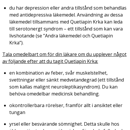
du har depression eller andra tillstånd som behandlas
med antidepressiva läkemedel. Användning av dessa
läkemedel tillsammans med Quetiapin Krka kan leda
till serotonergt syndrom – ett tillstånd som kan vara
livshotande (se ”Andra läkemedel och Quetiapin
Krka”).
Tala omedelbart om för din läkare om du upplever något
av följande efter att du tagit Quetiapin Krka:
en kombination av feber, svår muskelstelhet,
svettningar eller sänkt medvetandegrad (ett tillstånd
som kallas malignt neuroleptikasyndrom). Du kan
behöva omedelbar medicinsk behandling.
okontrollerbara rörelser, framför allt i ansiktet eller
tungan
yrsel eller besvärande sömnighet. Detta skulle hos