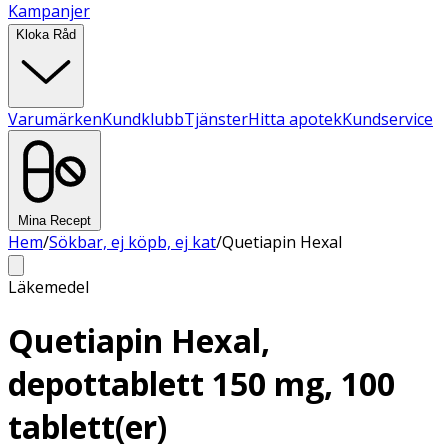
Kampanjer
Kloka Råd
Varumärken
Kundklubb
Tjänster
Hitta apotek
Kundservice
Mina Recept
Hem
/
Sökbar, ej köpb, ej kat
/
Quetiapin Hexal
Läkemedel
Quetiapin Hexal,
depottablett 150 mg, 100
tablett(er)