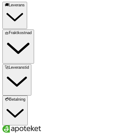
🚚Leverans
🧺Fraktkostnad
🚀Leveranstid
💳Betalning