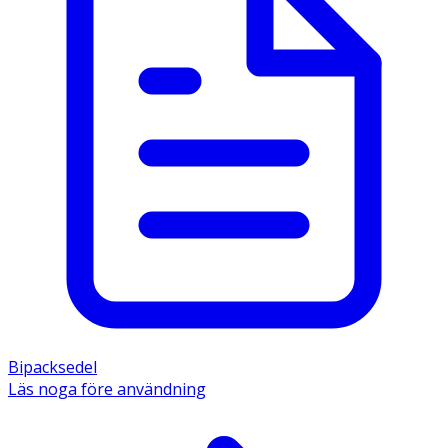
Bipacksedel
Läs noga före användning