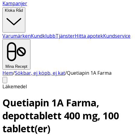
Kampanjer
Kloka Råd
Varumärken
Kundklubb
Tjänster
Hitta apotek
Kundservice
Mina Recept
Hem
/
Sökbar, ej köpb, ej kat
/
Quetiapin 1A Farma
Läkemedel
Quetiapin 1A Farma,
depottablett 400 mg, 100
tablett(er)