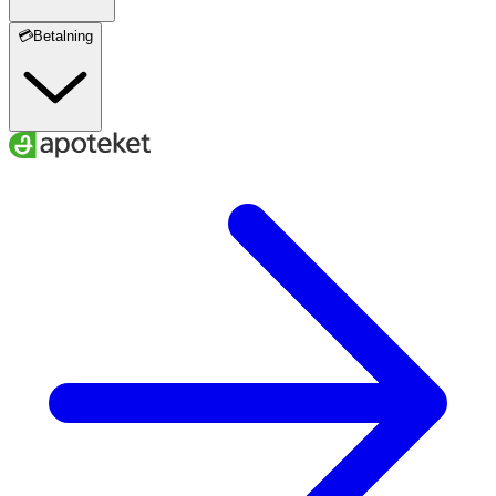
💳Betalning