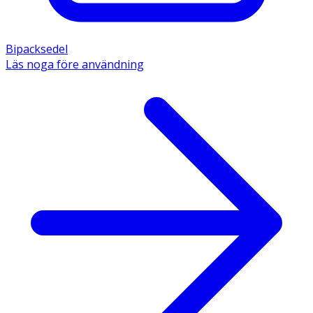
Bipacksedel
Läs noga före användning