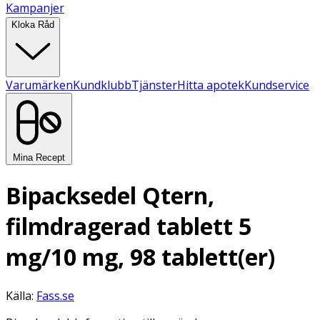
Kampanjer
Kloka Råd
Varumärken
Kundklubb
Tjänster
Hitta apotek
Kundservice
Mina Recept
Bipacksedel Qtern,
filmdragerad tablett 5
mg/10 mg, 98 tablett(er)
Källa:
Fass.se