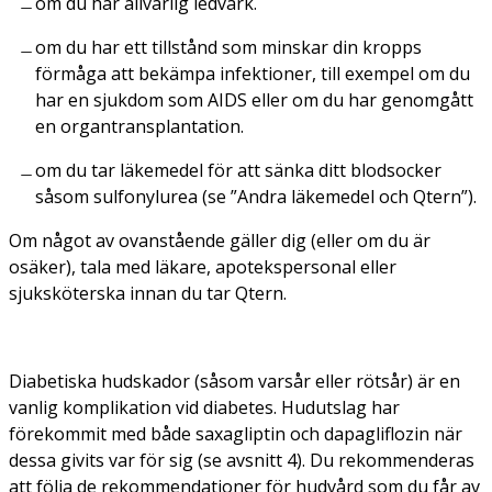
om du har allvarlig ledvärk.
om du har ett tillstånd som minskar din kropps
förmåga att bekämpa infektioner, till exempel om du
har en sjukdom som AIDS eller om du har genomgått
en organtransplantation.
om du tar läkemedel för att sänka ditt blodsocker
såsom sulfonylurea (se ”Andra läkemedel och Qtern”).
Om något av ovanstående gäller dig (eller om du är
osäker), tala med läkare, apotekspersonal eller
sjuksköterska innan du tar Qtern.
Diabetiska hudskador (såsom varsår eller rötsår) är en
vanlig komplikation vid diabetes. Hudutslag har
förekommit med både saxagliptin och dapagliflozin när
dessa givits var för sig (se avsnitt 4). Du rekommenderas
att följa de rekommendationer för hudvård som du får av