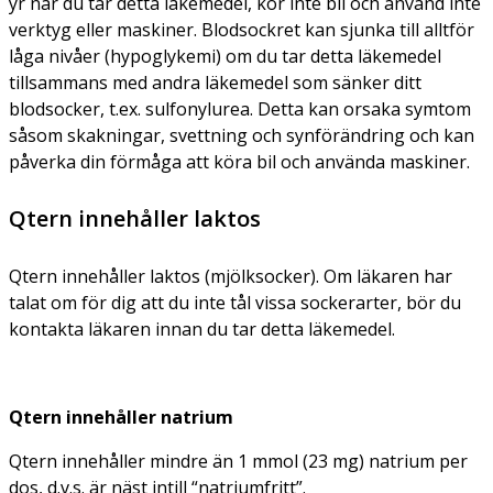
yr när du tar detta läkemedel, kör inte bil och använd inte
verktyg eller maskiner. Blodsockret kan sjunka till alltför
låga nivåer (hypoglykemi) om du tar detta läkemedel
tillsammans med andra läkemedel som sänker ditt
blodsocker, t.ex. sulfonylurea. Detta kan orsaka symtom
såsom skakningar, svettning och synförändring och kan
påverka din förmåga att köra bil och använda maskiner.
Qtern innehåller laktos
Qtern innehåller laktos (mjölksocker). Om läkaren har
talat om för dig att du inte tål vissa sockerarter, bör du
kontakta läkaren innan du tar detta läkemedel.
Qtern innehåller natrium
Qtern innehåller mindre än 1 mmol (23 mg) natrium per
dos, d.v.s. är näst intill “natriumfritt”.