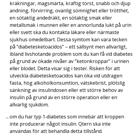
kräkningar, magsmärta, kraftig törst, snabb och djup
andning, förvirring, ovanlig sömnighet eller trötthet,
en sötaktig andedräkt, en sötaktig smak eller
metallsmak i munnen eller en annorlunda lukt på urin
eller svett ska du kontakta läkare eller närmaste
sjukhus omedelbart. Dessa symtom kan vara tecken
på ”diabetesketoacidos” – ett sällsynt men allvarligt,
ibland livshotande problem som du kan få vid diabetes
på grund av ökade nivåer av ”ketonkroppar” i urinen
eller blodet. Detta visar sig i tester. Risken för att
utveckla diabetesketoacidos kan öka vid utdragen
fasta, hög alkoholkonsumtion, vätskebrist, plötslig
sänkning av insulindosen eller ett större behov av
insulin på grund av en större operation eller en
allvarlig sjukdom.
om du har typ 1‑diabetes som innebär att kroppen
inte producerar något insulin. Qtern ska inte
användas för att behandla detta tillstånd.