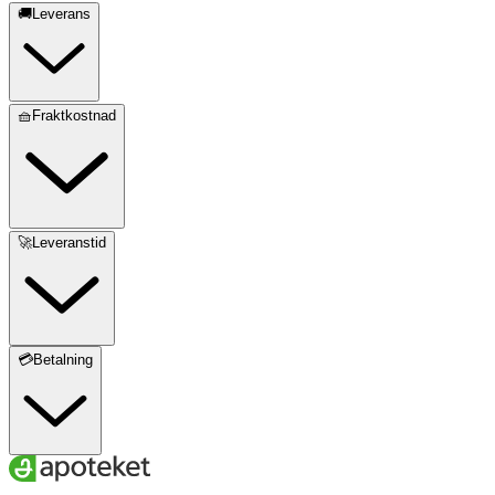
🚚Leverans
🧺Fraktkostnad
🚀Leveranstid
💳Betalning