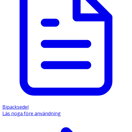
Bipacksedel
Läs noga före användning