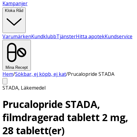
Kampanjer
Kloka Råd
Varumärken
Kundklubb
Tjänster
Hitta apotek
Kundservice
Mina Recept
Hem
/
Sökbar, ej köpb, ej kat
/
Prucalopride STADA
STADA
,
Läkemedel
Prucalopride STADA,
filmdragerad tablett 2 mg,
28 tablett(er)