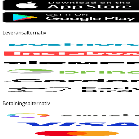
Leveransalternativ
Betalningsalternativ