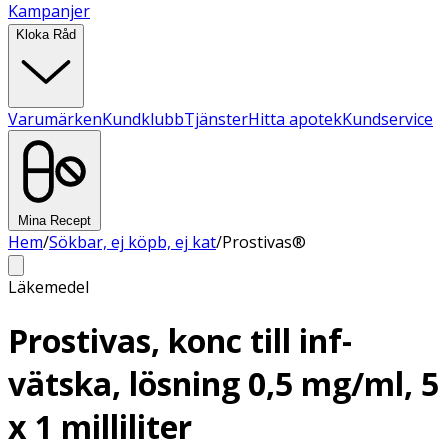
Kampanjer
Kloka Råd
Varumärken
Kundklubb
Tjänster
Hitta apotek
Kundservice
Mina Recept
Hem
/
Sökbar, ej köpb, ej kat
/
Prostivas®
Läkemedel
Prostivas, konc till inf-
vätska, lösning 0,5 mg/ml, 5
x 1 milliliter