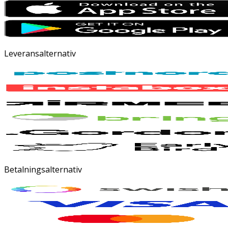
Leveransalternativ
Betalningsalternativ