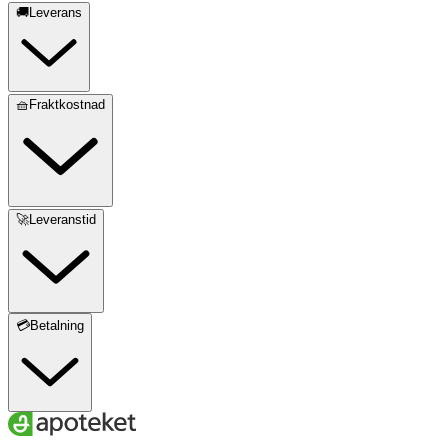
🚚Leverans
🧺Fraktkostnad
🚀Leveranstid
💳Betalning