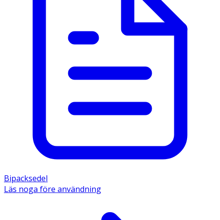
Bipacksedel
Läs noga före användning