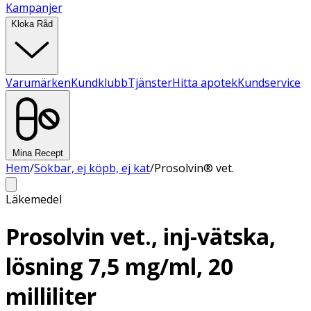
Kampanjer
Kloka Råd
Varumärken
Kundklubb
Tjänster
Hitta apotek
Kundservice
Mina Recept
Hem
/
Sökbar, ej köpb, ej kat
/
Prosolvin® vet.
Läkemedel
Prosolvin vet., inj-vätska,
lösning 7,5 mg/ml, 20
milliliter