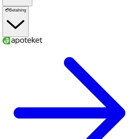
💳Betalning