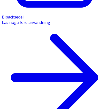
Bipacksedel
Läs noga före användning