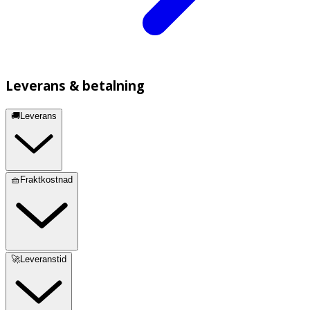
Leverans & betalning
🚚Leverans
🧺Fraktkostnad
🚀Leveranstid