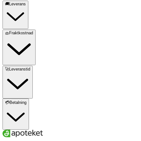
🚚Leverans
🧺Fraktkostnad
🚀Leveranstid
💳Betalning