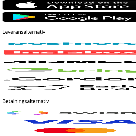
Leveransalternativ
Betalningsalternativ