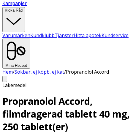
Kampanjer
Kloka Råd
Varumärken
Kundklubb
Tjänster
Hitta apotek
Kundservice
Mina Recept
Hem
/
Sökbar, ej köpb, ej kat
/
Propranolol Accord
Läkemedel
Propranolol Accord,
filmdragerad tablett 40 mg,
250 tablett(er)