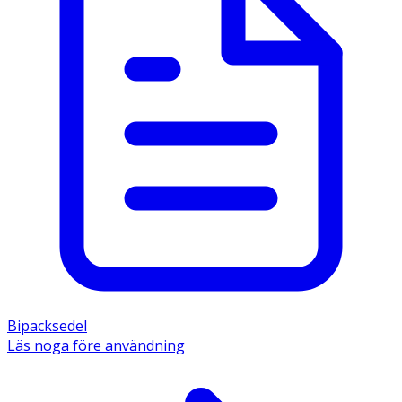
Bipacksedel
Läs noga före användning