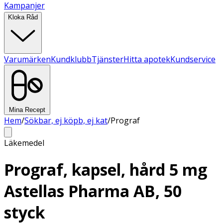
Kampanjer
Kloka Råd
Varumärken
Kundklubb
Tjänster
Hitta apotek
Kundservice
Mina Recept
Hem
/
Sökbar, ej köpb, ej kat
/
Prograf
Läkemedel
Prograf, kapsel, hård 5 mg
Astellas Pharma AB, 50
styck