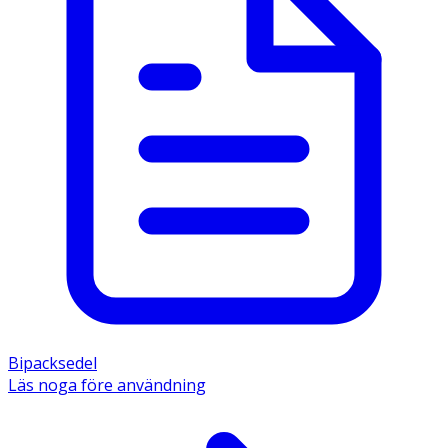
Bipacksedel
Läs noga före användning