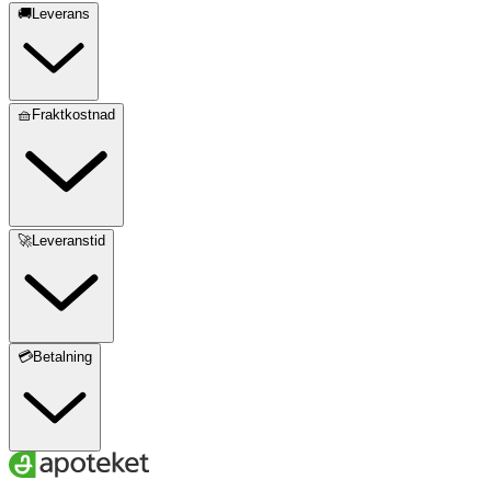
🚚Leverans
🧺Fraktkostnad
🚀Leveranstid
💳Betalning