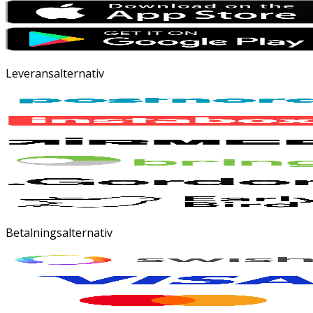
Leveransalternativ
Betalningsalternativ