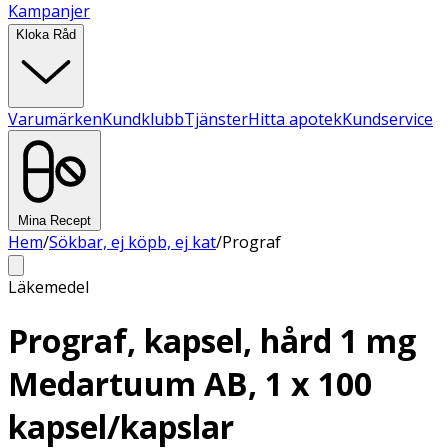
Kampanjer
Kloka Råd
Varumärken
Kundklubb
Tjänster
Hitta apotek
Kundservice
Mina Recept
Hem
/
Sökbar, ej köpb, ej kat
/
Prograf
Läkemedel
Prograf, kapsel, hård 1 mg
Medartuum AB, 1 x 100
kapsel/kapslar