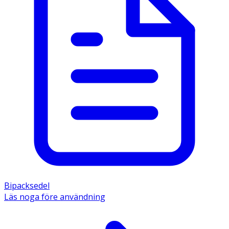
Bipacksedel
Läs noga före användning