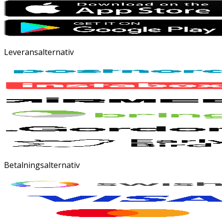
Leveransalternativ
Betalningsalternativ