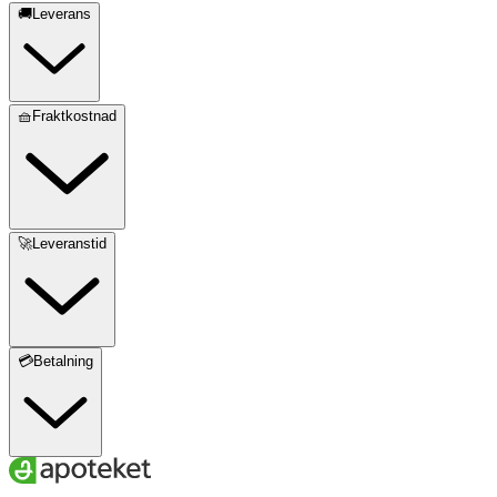
🚚Leverans
🧺Fraktkostnad
🚀Leveranstid
💳Betalning