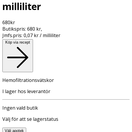
milliliter
680
kr
Butikspris:
680 kr
,
Jmfs.pris:
0,07 kr / milliliter
Köp via recept
Hemofiltrationsvätskor
I lager hos leverantör
Ingen vald butik
Välj för att se lagerstatus
Välj apotek