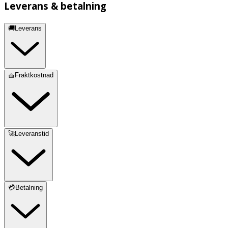
Leverans & betalning
🚚Leverans
🧺Fraktkostnad
🚀Leveranstid
💳Betalning