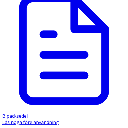
Bipacksedel
Läs noga före användning