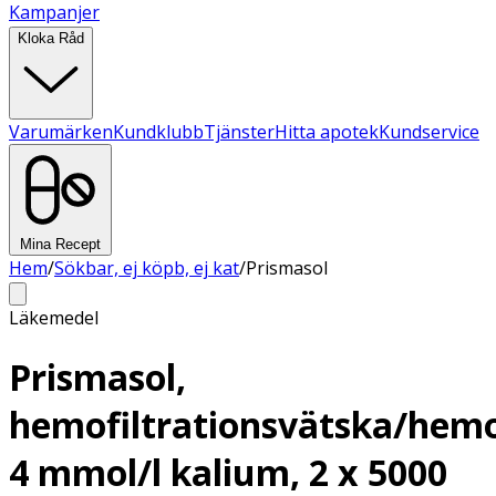
Kampanjer
Kloka Råd
Varumärken
Kundklubb
Tjänster
Hitta apotek
Kundservice
Mina Recept
Hem
/
Sökbar, ej köpb, ej kat
/
Prismasol
Läkemedel
Prismasol,
hemofiltrationsvätska/hemo
4 mmol/l kalium, 2 x 5000