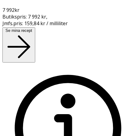
7 992
kr
Butikspris:
7 992 kr
,
Jmfs.pris:
159,84 kr / milliliter
Se mina recept