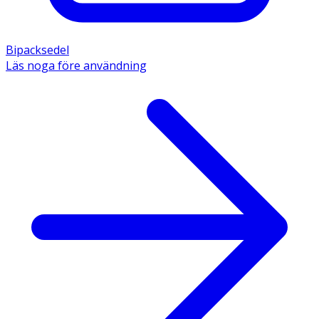
Bipacksedel
Läs noga före användning