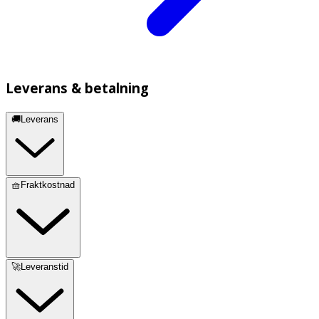
Leverans & betalning
🚚Leverans
🧺Fraktkostnad
🚀Leveranstid