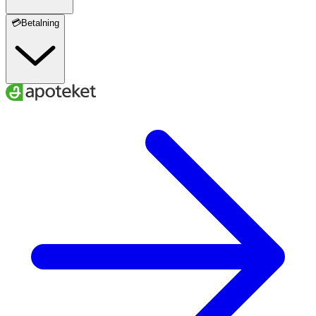
💳Betalning