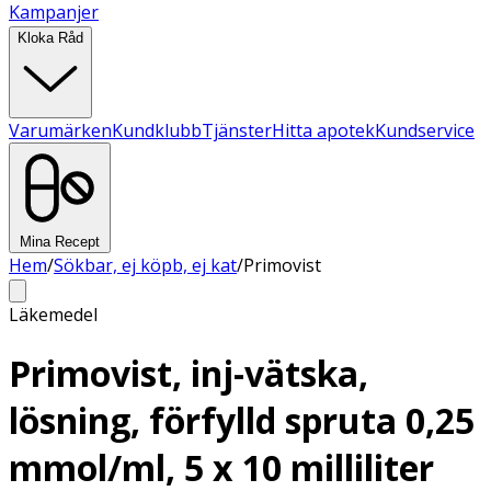
Kampanjer
Kloka Råd
Varumärken
Kundklubb
Tjänster
Hitta apotek
Kundservice
Mina Recept
Hem
/
Sökbar, ej köpb, ej kat
/
Primovist
Läkemedel
Primovist, inj-vätska,
lösning, förfylld spruta 0,25
mmol/ml, 5 x 10 milliliter