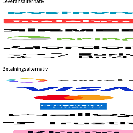
Leveransalternativ
Betalningsalternativ