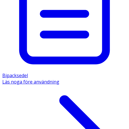
Bipacksedel
Läs noga före användning