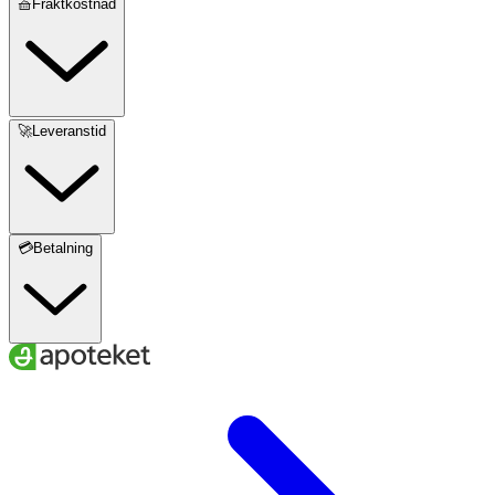
🧺Fraktkostnad
🚀Leveranstid
💳Betalning