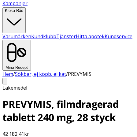
Kampanjer
Kloka Råd
Varumärken
Kundklubb
Tjänster
Hitta apotek
Kundservice
Mina Recept
Hem
/
Sökbar, ej köpb, ej kat
/
PREVYMIS
Läkemedel
PREVYMIS, filmdragerad
tablett 240 mg, 28 styck
42 182,41
kr