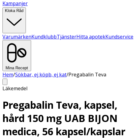
Kampanjer
Kloka Råd
Varumärken
Kundklubb
Tjänster
Hitta apotek
Kundservice
Mina Recept
Hem
/
Sökbar, ej köpb, ej kat
/
Pregabalin Teva
Läkemedel
Pregabalin Teva, kapsel,
hård 150 mg UAB BIJON
medica, 56 kapsel/kapslar