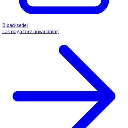
Bipacksedel
Läs noga före användning