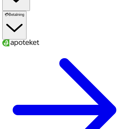
💳Betalning