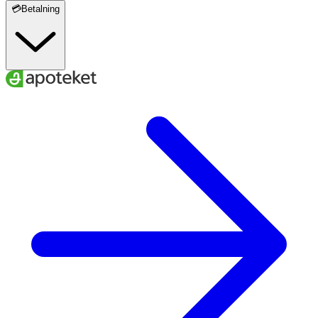
💳Betalning