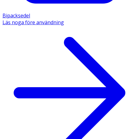
Bipacksedel
Läs noga före användning