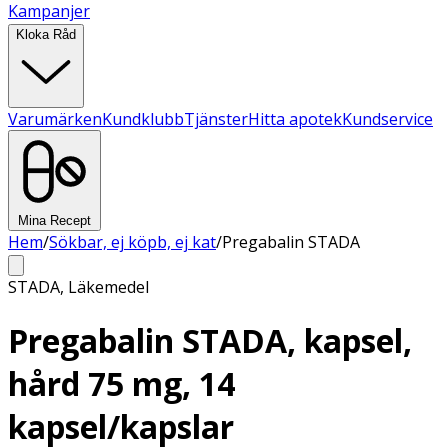
Kampanjer
Kloka Råd
Varumärken
Kundklubb
Tjänster
Hitta apotek
Kundservice
Mina Recept
Hem
/
Sökbar, ej köpb, ej kat
/
Pregabalin STADA
STADA
,
Läkemedel
Pregabalin STADA, kapsel,
hård 75 mg, 14
kapsel/kapslar