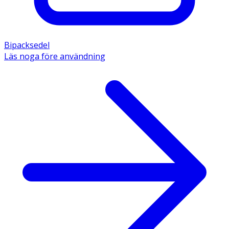
Bipacksedel
Läs noga före användning