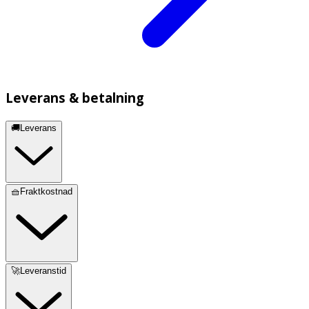
Leverans & betalning
🚚Leverans
🧺Fraktkostnad
🚀Leveranstid