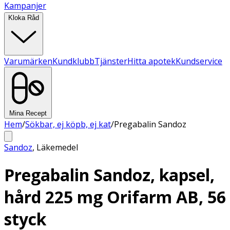
Kampanjer
Kloka Råd
Varumärken
Kundklubb
Tjänster
Hitta apotek
Kundservice
Mina Recept
Hem
/
Sökbar, ej köpb, ej kat
/
Pregabalin Sandoz
Sandoz
,
Läkemedel
Pregabalin Sandoz, kapsel,
hård 225 mg Orifarm AB, 56
styck