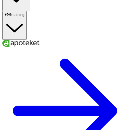
💳Betalning