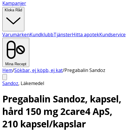
Kampanjer
Kloka Råd
Varumärken
Kundklubb
Tjänster
Hitta apotek
Kundservice
Mina Recept
Hem
/
Sökbar, ej köpb, ej kat
/
Pregabalin Sandoz
Sandoz
,
Läkemedel
Pregabalin Sandoz, kapsel,
hård 150 mg 2care4 ApS,
210 kapsel/kapslar