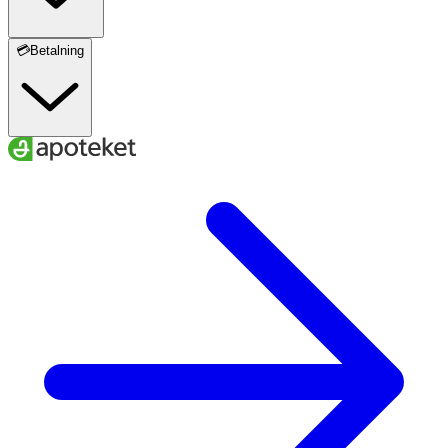
💳Betalning