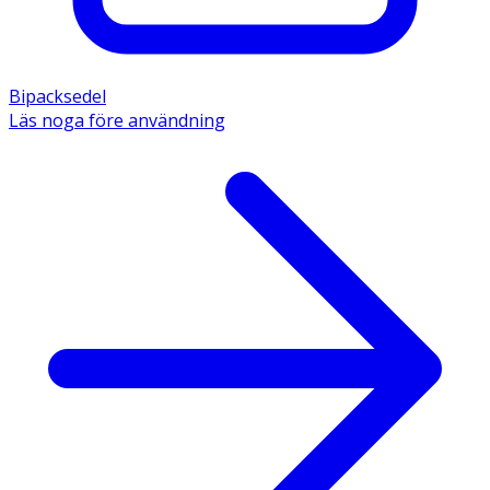
Bipacksedel
Läs noga före användning