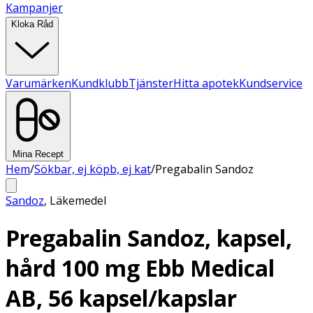
Kampanjer
Kloka Råd
Varumärken
Kundklubb
Tjänster
Hitta apotek
Kundservice
Mina Recept
Hem
/
Sökbar, ej köpb, ej kat
/
Pregabalin Sandoz
Sandoz
,
Läkemedel
Pregabalin Sandoz, kapsel,
hård 100 mg Ebb Medical
AB, 56 kapsel/kapslar