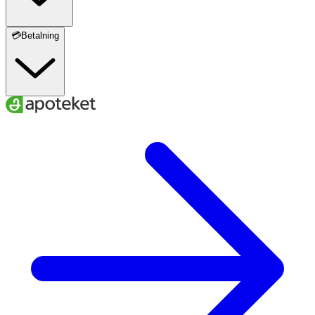
💳Betalning