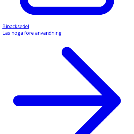
Bipacksedel
Läs noga före användning