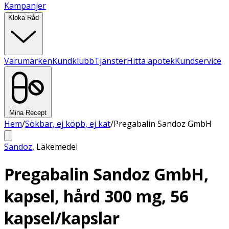
Kampanjer
Kloka Råd
Varumärken
Kundklubb
Tjänster
Hitta apotek
Kundservice
Mina Recept
Hem
/
Sökbar, ej köpb, ej kat
/
Pregabalin Sandoz GmbH
Sandoz
,
Läkemedel
Pregabalin Sandoz GmbH,
kapsel, hård 300 mg, 56
kapsel/kapslar