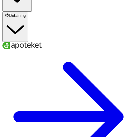
💳Betalning