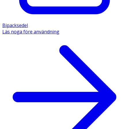
Bipacksedel
Läs noga före användning