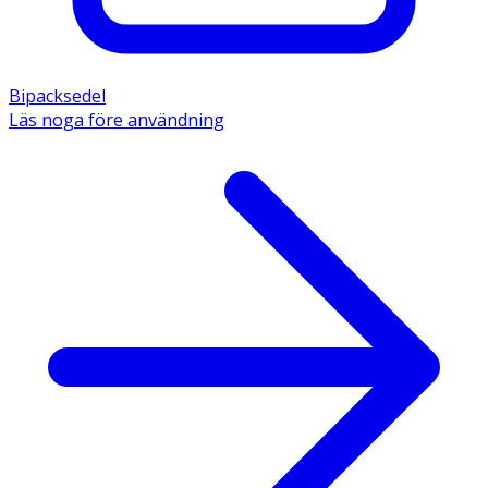
Bipacksedel
Läs noga före användning