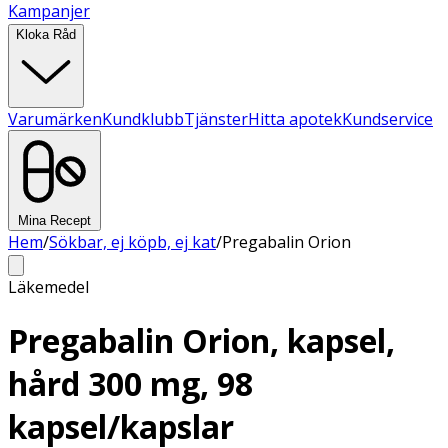
Kampanjer
Kloka Råd
Varumärken
Kundklubb
Tjänster
Hitta apotek
Kundservice
Mina Recept
Hem
/
Sökbar, ej köpb, ej kat
/
Pregabalin Orion
Läkemedel
Pregabalin Orion, kapsel,
hård 300 mg, 98
kapsel/kapslar