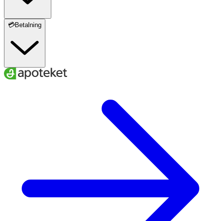
💳Betalning