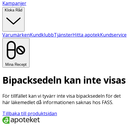
Kampanjer
Kloka Råd
Varumärken
Kundklubb
Tjänster
Hitta apotek
Kundservice
Mina Recept
Bipacksedeln kan inte visas
För tillfället kan vi tyvärr inte visa bipacksedeln för det
här läkemedlet då informationen saknas hos FASS.
Tillbaka till produktsidan