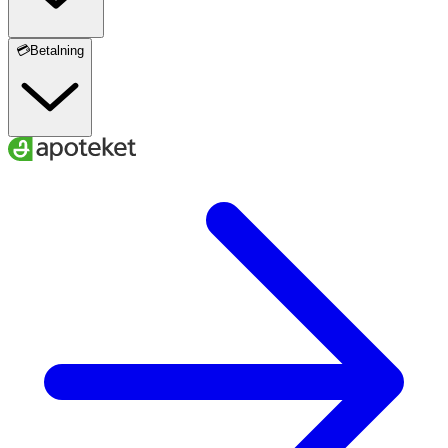
💳Betalning