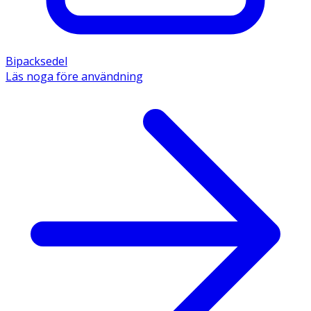
Bipacksedel
Läs noga före användning