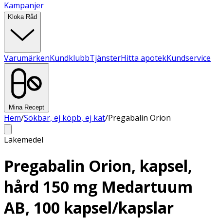
Kampanjer
Kloka Råd
Varumärken
Kundklubb
Tjänster
Hitta apotek
Kundservice
Mina Recept
Hem
/
Sökbar, ej köpb, ej kat
/
Pregabalin Orion
Läkemedel
Pregabalin Orion, kapsel,
hård 150 mg Medartuum
AB, 100 kapsel/kapslar