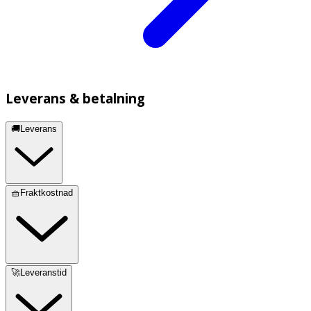
Leverans & betalning
🚚Leverans
🧺Fraktkostnad
🚀Leveranstid