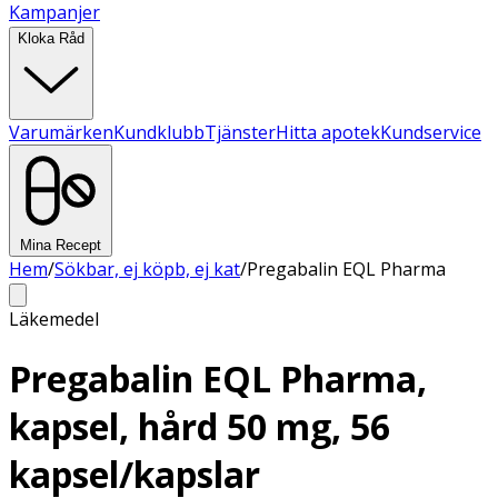
Kampanjer
Kloka Råd
Varumärken
Kundklubb
Tjänster
Hitta apotek
Kundservice
Mina Recept
Hem
/
Sökbar, ej köpb, ej kat
/
Pregabalin EQL Pharma
Läkemedel
Pregabalin EQL Pharma,
kapsel, hård 50 mg, 56
kapsel/kapslar