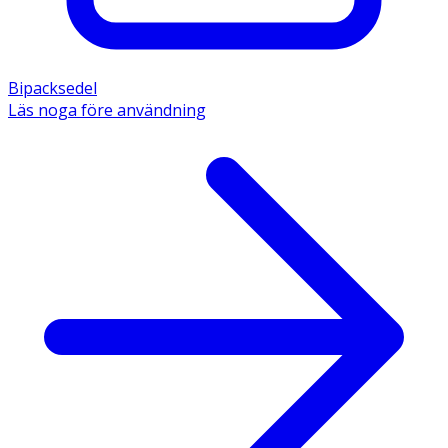
Bipacksedel
Läs noga före användning