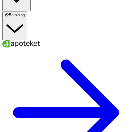
💳Betalning