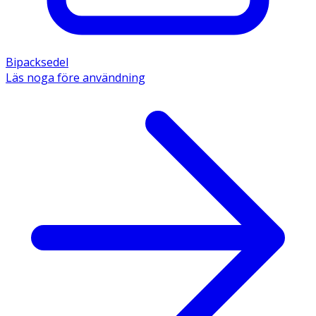
Bipacksedel
Läs noga före användning