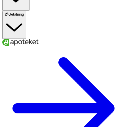
💳Betalning