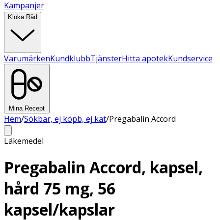
Kampanjer
Kloka Råd
Varumärken
Kundklubb
Tjänster
Hitta apotek
Kundservice
Mina Recept
Hem
/
Sökbar, ej köpb, ej kat
/
Pregabalin Accord
Läkemedel
Pregabalin Accord, kapsel,
hård 75 mg, 56
kapsel/kapslar