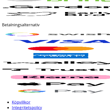
Betalningsalternativ
Köpvillkor
Integritetspolicy