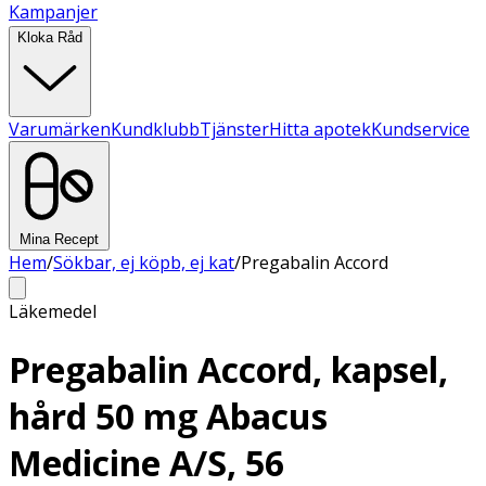
Kampanjer
Kloka Råd
Varumärken
Kundklubb
Tjänster
Hitta apotek
Kundservice
Mina Recept
Hem
/
Sökbar, ej köpb, ej kat
/
Pregabalin Accord
Läkemedel
Pregabalin Accord, kapsel,
hård 50 mg Abacus
Medicine A/S, 56