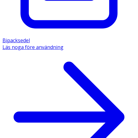
Bipacksedel
Läs noga före användning