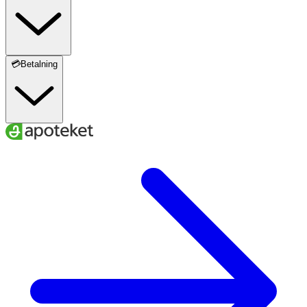
💳Betalning