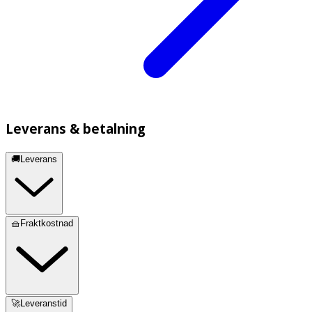
Leverans & betalning
🚚Leverans
🧺Fraktkostnad
🚀Leveranstid