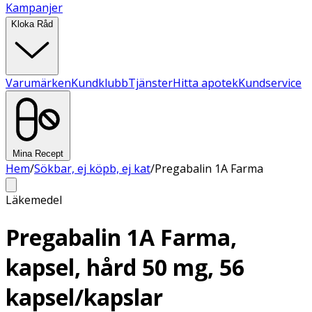
Kampanjer
Kloka Råd
Varumärken
Kundklubb
Tjänster
Hitta apotek
Kundservice
Mina Recept
Hem
/
Sökbar, ej köpb, ej kat
/
Pregabalin 1A Farma
Läkemedel
Pregabalin 1A Farma,
kapsel, hård 50 mg, 56
kapsel/kapslar