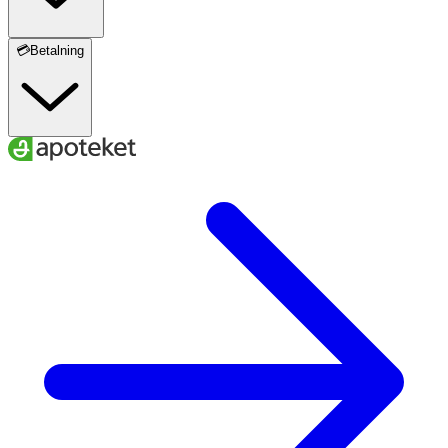
💳Betalning