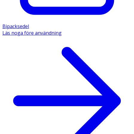
Bipacksedel
Läs noga före användning