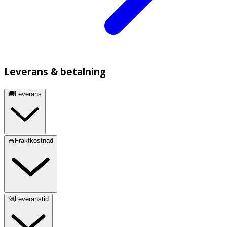
Leverans & betalning
🚚Leverans
🧺Fraktkostnad
🚀Leveranstid