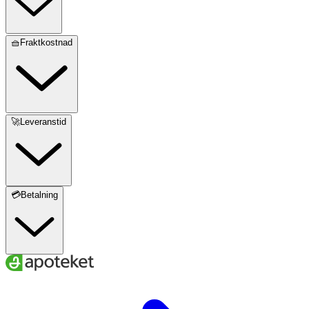
🧺Fraktkostnad
🚀Leveranstid
💳Betalning