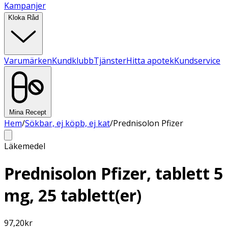
Kampanjer
Kloka Råd
Varumärken
Kundklubb
Tjänster
Hitta apotek
Kundservice
Mina Recept
Hem
/
Sökbar, ej köpb, ej kat
/
Prednisolon Pfizer
Läkemedel
Prednisolon Pfizer, tablett 5
mg, 25 tablett(er)
97,20
kr