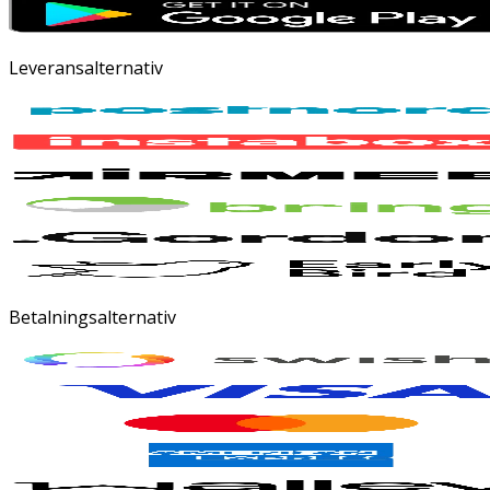
Leveransalternativ
Betalningsalternativ