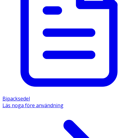
Bipacksedel
Läs noga före användning