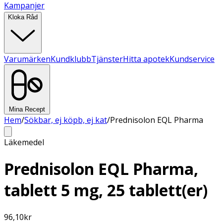
Kampanjer
Kloka Råd
Varumärken
Kundklubb
Tjänster
Hitta apotek
Kundservice
Mina Recept
Hem
/
Sökbar, ej köpb, ej kat
/
Prednisolon EQL Pharma
Läkemedel
Prednisolon EQL Pharma,
tablett 5 mg, 25 tablett(er)
96,10
kr