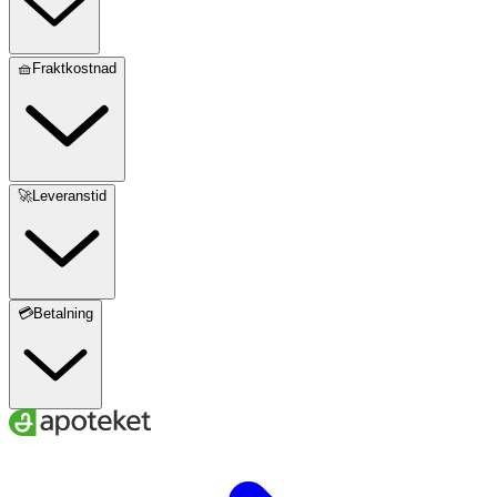
🧺Fraktkostnad
🚀Leveranstid
💳Betalning