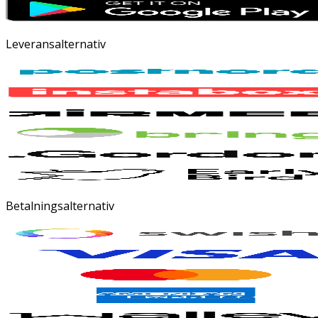
Leveransalternativ
Betalningsalternativ