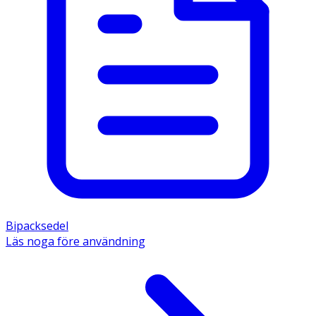
Bipacksedel
Läs noga före användning