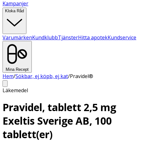
Kampanjer
Kloka Råd
Varumärken
Kundklubb
Tjänster
Hitta apotek
Kundservice
Mina Recept
Hem
/
Sökbar, ej köpb, ej kat
/
Pravidel®
Läkemedel
Pravidel, tablett 2,5 mg
Exeltis Sverige AB, 100
tablett(er)