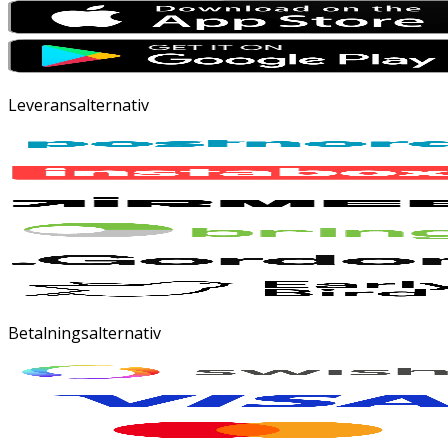
Leveransalternativ
Betalningsalternativ