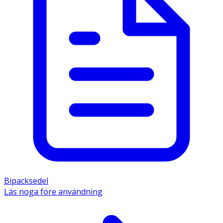
Bipacksedel
Läs noga före användning