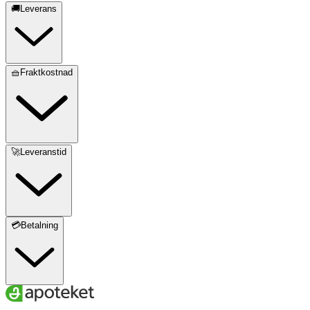
🚚Leverans
🧺Fraktkostnad
🚀Leveranstid
💳Betalning