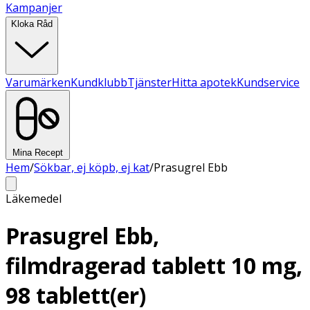
Kampanjer
Kloka Råd
Varumärken
Kundklubb
Tjänster
Hitta apotek
Kundservice
Mina Recept
Hem
/
Sökbar, ej köpb, ej kat
/
Prasugrel Ebb
Läkemedel
Prasugrel Ebb,
filmdragerad tablett 10 mg,
98 tablett(er)