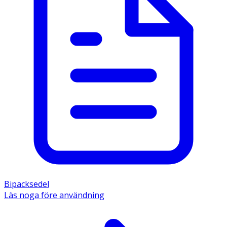
Bipacksedel
Läs noga före användning