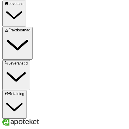
🚚Leverans
🧺Fraktkostnad
🚀Leveranstid
💳Betalning