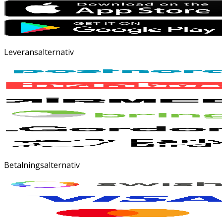
Leveransalternativ
Betalningsalternativ