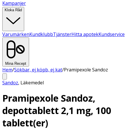
Kampanjer
Kloka Råd
Varumärken
Kundklubb
Tjänster
Hitta apotek
Kundservice
Mina Recept
Hem
/
Sökbar, ej köpb, ej kat
/
Pramipexole Sandoz
Sandoz
,
Läkemedel
Pramipexole Sandoz,
depottablett 2,1 mg, 100
tablett(er)