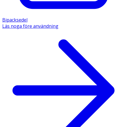
Bipacksedel
Läs noga före användning