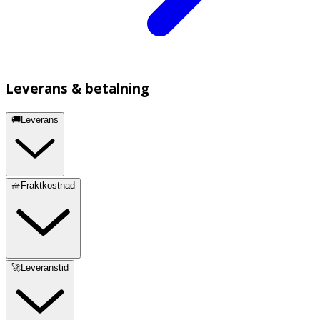
Leverans & betalning
🚚Leverans
🧺Fraktkostnad
🚀Leveranstid