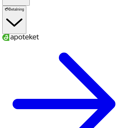
💳Betalning