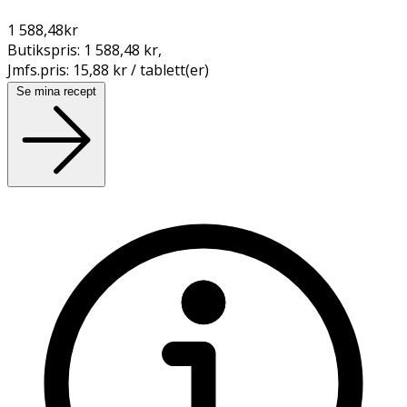
1 588,48
kr
Butikspris:
1 588,48 kr
,
Jmfs.pris:
15,88 kr / tablett(er)
Se mina recept