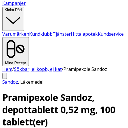
Kampanjer
Kloka Råd
Varumärken
Kundklubb
Tjänster
Hitta apotek
Kundservice
Mina Recept
Hem
/
Sökbar, ej köpb, ej kat
/
Pramipexole Sandoz
Sandoz
,
Läkemedel
Pramipexole Sandoz,
depottablett 0,52 mg, 100
tablett(er)