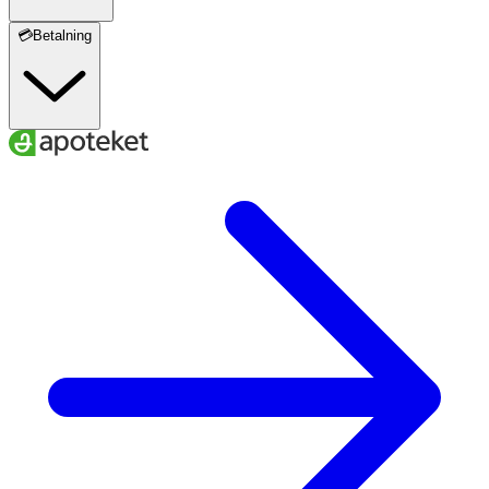
💳Betalning