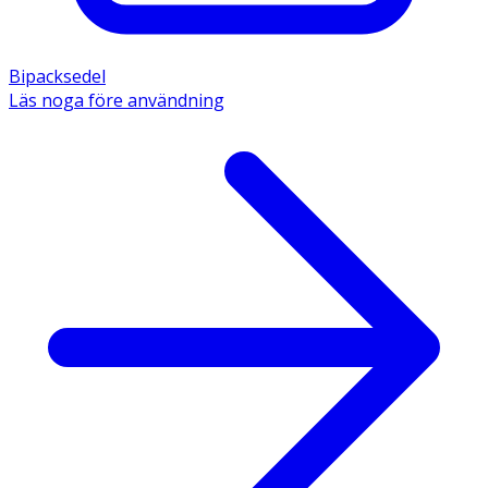
Bipacksedel
Läs noga före användning