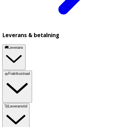
Leverans & betalning
🚚Leverans
🧺Fraktkostnad
🚀Leveranstid