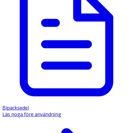
Bipacksedel
Läs noga före användning