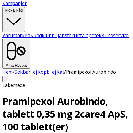
Kampanjer
Kloka Råd
Varumärken
Kundklubb
Tjänster
Hitta apotek
Kundservice
Mina Recept
Hem
/
Sökbar, ej köpb, ej kat
/
Pramipexol Aurobindo
Läkemedel
Pramipexol Aurobindo,
tablett 0,35 mg 2care4 ApS,
100 tablett(er)