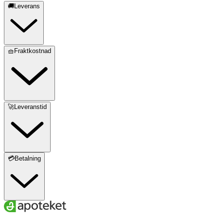
🚚Leverans
🧺Fraktkostnad
🚀Leveranstid
💳Betalning