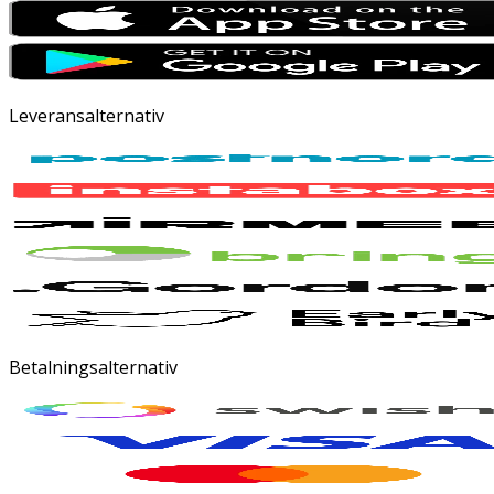
Leveransalternativ
Betalningsalternativ