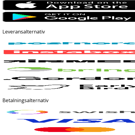
Leveransalternativ
Betalningsalternativ