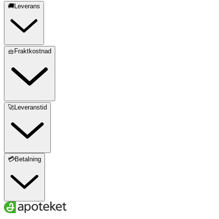
🚚Leverans
🧺Fraktkostnad
🚀Leveranstid
💳Betalning