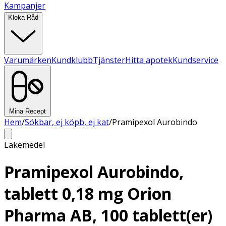
Kampanjer
Kloka Råd
Varumärken
Kundklubb
Tjänster
Hitta apotek
Kundservice
Mina Recept
Hem
/
Sökbar, ej köpb, ej kat
/
Pramipexol Aurobindo
Läkemedel
Pramipexol Aurobindo,
tablett 0,18 mg Orion
Pharma AB, 100 tablett(er)