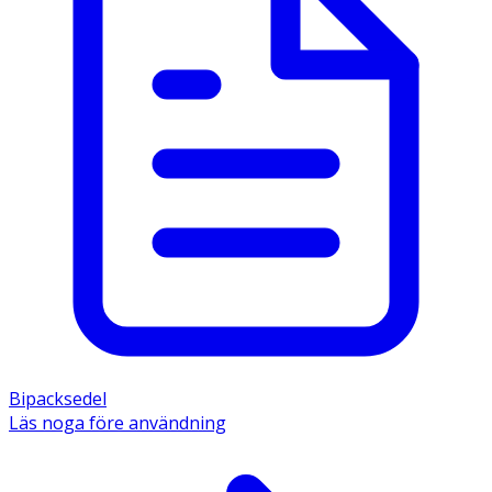
Bipacksedel
Läs noga före användning