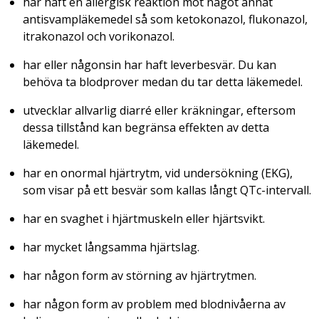
har haft en allergisk reaktion mot något annat
antisvampläkemedel så som ketokonazol, flukonazol,
itrakonazol och vorikonazol.
har eller någonsin har haft leverbesvär. Du kan
behöva ta blodprover medan du tar detta läkemedel.
utvecklar allvarlig diarré eller kräkningar, eftersom
dessa tillstånd kan begränsa effekten av detta
läkemedel.
har en onormal hjärtrytm, vid undersökning (EKG),
som visar på ett besvär som kallas långt QTc-intervall.
har en svaghet i hjärtmuskeln eller hjärtsvikt.
har mycket långsamma hjärtslag.
har någon form av störning av hjärtrytmen.
har någon form av problem med blodnivåerna av