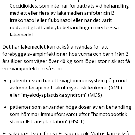
Coccidioides
, som inte har förbättrats vid behandling
med ett eller flera av läkemedlen amfotericin B,
itrakonazol eller flukonazol eller när det varit
nödvändigt att avbryta behandlingen med dessa
läkemedel.
Det här läkemedlet kan också användas för att
förebygga svampinfektioner hos vuxna och barn från 2
års ålder som väger över 40 kg som löper stor risk att få
en svampinfektion så som:
patienter som har ett svagt immunsystem på grund
av kemoterapi mot ”akut myeloisk leukemi” (AML)
eller ”myelodysplastiska syndrom” (MDS).
patienter som använder höga doser av en behandling
som hämmar immunförsvaret efter ”hematopoetisk
stamcellstransplantation” (HSCT).
Posakonazol som finns i Posaconazole Viatris kan också