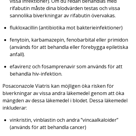
vissa infektioner). Om du redan behandlas med
rifabutin måste dina blodvärden testas och vissa
sannolika biverkningar av rifabutin övervakas.
flukloxacillin (antibiotika mot bakterieinfektioner)
fenytoin, karbamazepin, fenobarbital eller primidon
(används för att behandla eller förebygga epiletiska
anfall).
efavirenz och fosamprenavir som används för att
behandla hiv-infektion.
Posaconazole Viatris kan möjligen öka risken för
biverkningar av vissa andra läkemedel genom att öka
mängden av dessa läkemedel i blodet. Dessa läkemedel
inkluderar:
vinkristin, vinblastin och andra ”vincaalkaloider”
(används för att behandla cancer)