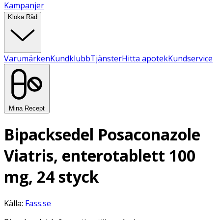
Kampanjer
Kloka Råd
Varumärken
Kundklubb
Tjänster
Hitta apotek
Kundservice
Mina Recept
Bipacksedel Posaconazole
Viatris, enterotablett 100
mg, 24 styck
Källa:
Fass.se