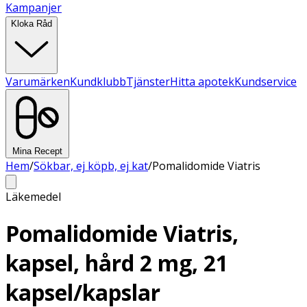
Kampanjer
Kloka Råd
Varumärken
Kundklubb
Tjänster
Hitta apotek
Kundservice
Mina Recept
Hem
/
Sökbar, ej köpb, ej kat
/
Pomalidomide Viatris
Läkemedel
Pomalidomide Viatris,
kapsel, hård 2 mg, 21
kapsel/kapslar