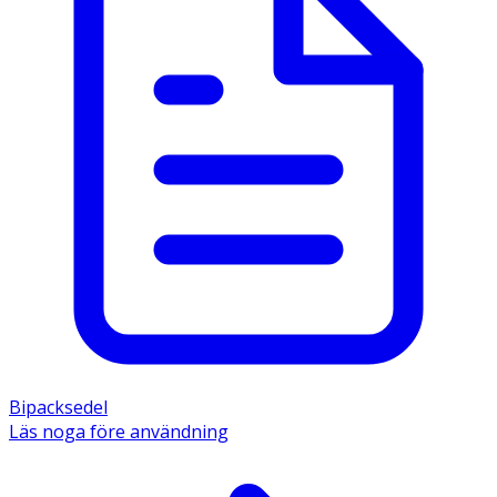
Bipacksedel
Läs noga före användning