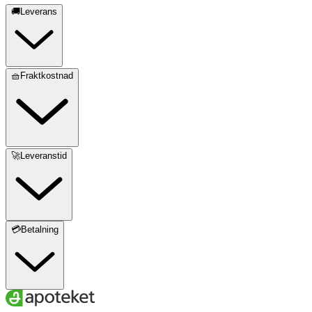
🚚Leverans
🧺Fraktkostnad
🚀Leveranstid
💳Betalning