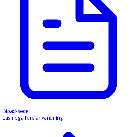
Bipacksedel
Läs noga före användning