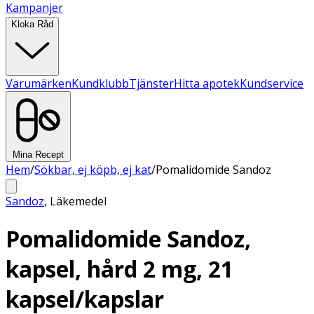
Kampanjer
Kloka Råd
Varumärken
Kundklubb
Tjänster
Hitta apotek
Kundservice
Mina Recept
Hem
/
Sökbar, ej köpb, ej kat
/
Pomalidomide Sandoz
Sandoz
,
Läkemedel
Pomalidomide Sandoz,
kapsel, hård 2 mg, 21
kapsel/kapslar