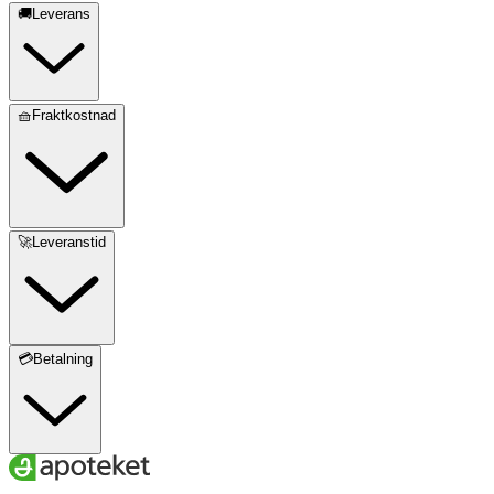
🚚Leverans
🧺Fraktkostnad
🚀Leveranstid
💳Betalning