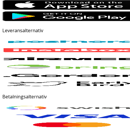
Leveransalternativ
Betalningsalternativ